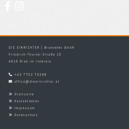
DIE EINRICHTER | Brunneder GmbH
Friedrich-Thurner-Straße 10
4910 Ried im Innkreis
+43 7752 70388

office@dieeinrichter.at

Startseite

Kontaktdaten

Impressum

Datenschutz
