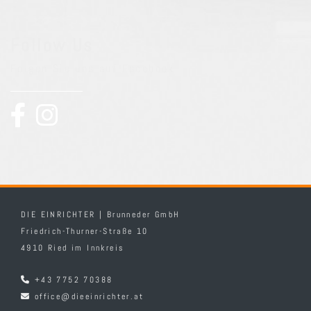
Follow Us
Folgen Sie uns auf Facebook
DIE EINRICHTER | Brunneder GmbH
Friedrich-Thurner-Straße 10
4910 Ried im Innkreis
+43 7752 70388

office@dieeinrichter.at
