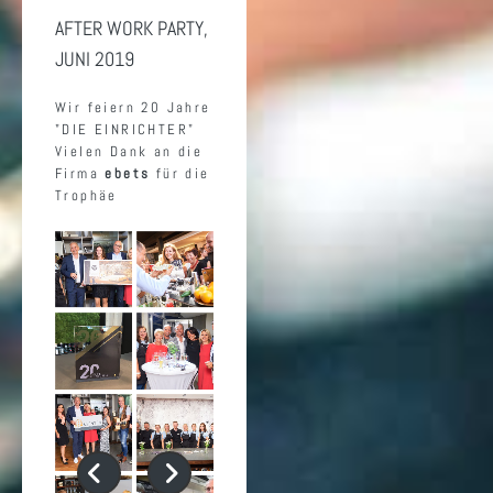
AFTER WORK PARTY,
JUNI 2019
Wir fei­ern 20 Jahre
"DIE EIN­RICH­TER"
Vie­len Dank an die
Firma
ebets
für die
Tro­phäe