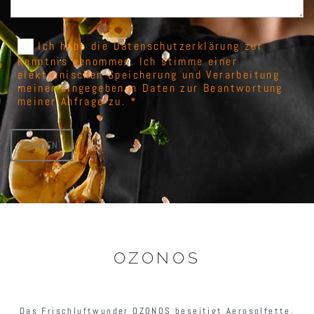
Ich habe die Datenschutzerklärung zur
Kenntnis genommen. Ich stimme einer
elektronischen Speicherung und Verarbeitung
meiner eingegebenen Daten zur Beantwortung
meiner Anfrage zu. *
OZONOS
Das Frischluftwunder OZONOS beseitigt Aerosolfette,