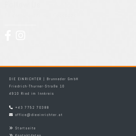
Follow Us
Folgen Sie uns auf Facebook
DIE EINRICHTER | Brunneder GmbH
Friedrich-Thurner-Straße 10
4910 Ried im Innkreis
+43 7752 70388

office@dieeinrichter.at

Startseite

Kontaktdaten
