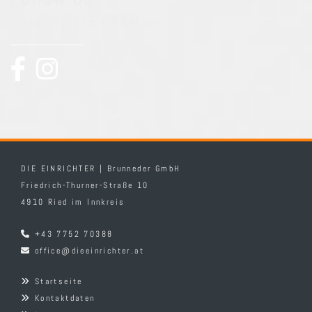
Folgen Sie uns auf Facebook
DIE EINRICHTER | Brunneder GmbH
Friedrich-Thurner-Straße 10
4910 Ried im Innkreis
+43 7752 70388

office@dieeinrichter.at

Startseite

Kontaktdaten
